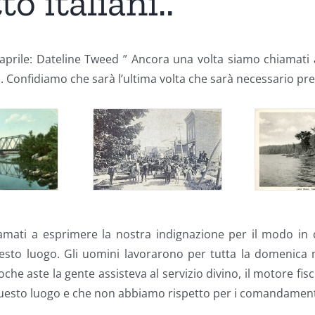
o italiani..
16 aprile: Dateline Tweed ” Ancora una volta siamo chiamat
o. Confidiamo che sarà l’ultima volta che sarà necessario p
amati a esprimere la nostra indignazione per il modo in c
sto luogo. Gli uomini lavorarono per tutta la domenica ma
che aste la gente assisteva al servizio divino, il motore fi
uesto luogo e che non abbiamo rispetto per i comandamenti