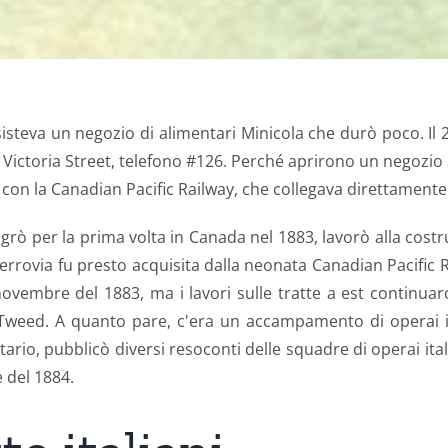
 esisteva un negozio di alimentari Minicola che durò poco. 
Victoria Street, telefono #126. Perché aprirono un negozio 
 con la Canadian Pacific Railway, che collegava direttamen
ò per la prima volta in Canada nel 1883, lavorò alla costr
errovia fu presto acquisita dalla neonata Canadian Pacific Ra
ovembre del 1883, ma i lavori sulle tratte a est continuar
o Tweed. A quanto pare, c'era un accampamento di operai i
 Ontario, pubblicò diversi resoconti delle squadre di operai i
 del 1884.