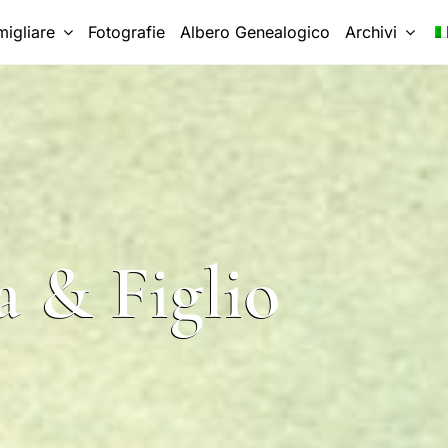
migliare
Fotografie
Albero Genealogico
Archivi
 & Figlio