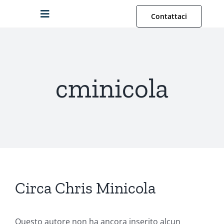
Salta
Contattaci
Attiva/disattiva
al
navigazione
contenuto
Storia Famigliare
cminicola
Fotografie
Albero Genealogico
Archivi
Circa
Chris Minicola
IT
Cercare:
Questo autore non ha ancora inserito alcun