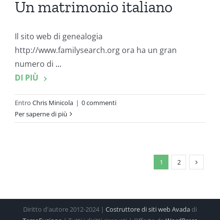
Un matrimonio italiano
Il sito web di genealogia
http://www.familysearch.org ora ha un gran
numero di
...
DI PIÙ
Entro
Chris Minicola
|
0 commenti
Per saperne di più
1
2
Diritto d'autore 2012-2024 |
Costruttore di siti web Avada
di